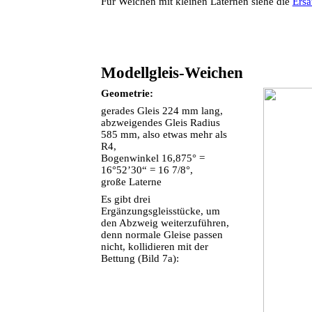
Für Weichen mit kleinen Laternen siehe die
Ersat
Modellgleis-Weichen
Geometrie:
gerades Gleis 224 mm lang,
abzweigendes Gleis Radius
585 mm, also etwas mehr als
R4,
Bogenwinkel 16,875° =
16°52’30“ = 16 7/8°,
große Laterne
Es gibt drei
Ergänzungsgleisstücke, um
den Abzweig weiterzuführen,
denn normale Gleise passen
nicht, kollidieren mit der
Bettung (Bild 7a):